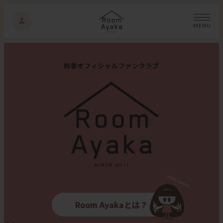
M
E
N
U
Room Ayakaとは？