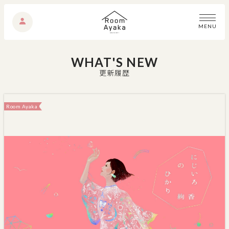
M
E
N
U
WHAT'S NEW
更新履歴
Room Ayaka