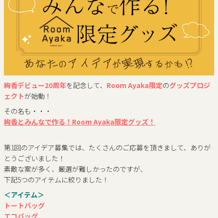
絢香デビュー20周年
を記念して、
Room Ayaka限定
の
グッズプロジ
ェクト
が始動！
その名も・・・
絢香とみんなで作る！Room Ayaka限定グッズ！
第1回のアイデア募集では、たくさんのご応募を頂きまして、ありが
とうございました！
素敵な案が多く、厳選が難しかったのですが、
下記5つのアイテムに絞りました！
＜アイテム＞
トートバッグ
エコバッグ