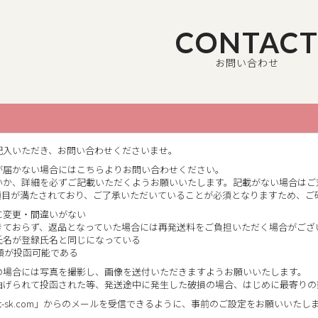
CONTAC
お問い合わせ
記入いただき、お問い合わせくださいませ。
が届かない場合にはこちらよりお問い合わせください。
いか、詳細を必ずご記載いただくようお願いいたします。記載がない場合はご
項目が満たされており、ご了承いただいていることが必須となりますため、ご
に変更・間違いがない
ておらず、返品となっていた場合には再発送料をご負担いただく場合がござ
氏名が登録氏名と同じになっている
類が投函可能である
の場合には写真を撮影し、画像を送付いただきますようお願いいたします。
曲げられて投函された等、発送途中に発生した破損の場合、はじめに最寄りの
a.agent-sk.com」からのメールを受信できるように、事前のご設定をお願いいたし