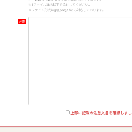
※1ファイル3MB以下で添付してください。
※ファイル形式はjpg,png,gifのみ対応しております。
上部に記載の注意文言を確認しまし