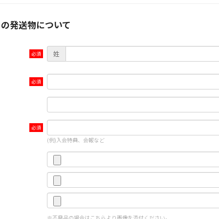
らの発送物について
姓
(例)入会特典、会報など
※不良品の場合はこちらより画像を添付ください。