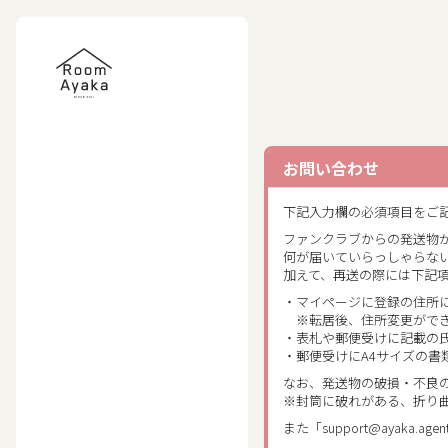
お問い合わせ
下記入力欄の必須項目をご
ファンクラブからの発送物
何が届いていらっしゃらな
加えて、再送の際には下記
・マイページに登録の住所
※転居後、住所変更ができ
・表札や郵便受けに記載の
・郵便受けにA4サイズの書
なお、発送物の破損・不良
※封筒に破れがある、折り
また「support@ayak