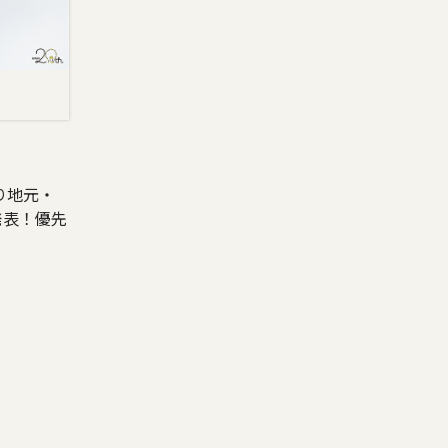
り地元・
発表！優先